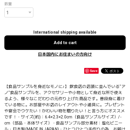
数量
International shipping available
Add to cart
日本国内にお住まいの方向け
Save
【食品サンプルを身近なモノに♪】 飲食店の店頭に並んでいる"ア
ノ"食品サンプルを、アクセサリーや小物として身近な所で使え
るよう、様々なこだわりの元作り上げた商品です。普段身に着け
ている物に。お部屋やお店のレイアウトや小道具に。プレゼント
や宴会でウケたい！かわいい物を贈りたい！と言う方にオススメ
です！・サイズ(約)：6.4×2.3×2.0cm（食品サンプルサイズ）/-
cm（部品・本体サイズ）・食品サンプル部分素材：塩化ビニー
ル・日本製(MADE IN JAPAN)・ひとつひとつ手作りの為、お届け