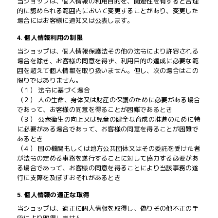
当ショップは、個人情報の利用目的を、関連性を有すると合理
的に認められる範囲内において変更することがあり、変更した
場合にはお客様に通知又は公表します。
4. 個人情報利用の制限
当ショップは、個人情報保護法その他の法令により許容される
場合を除き、お客様の同意を得ず、利用目的の達成に必要な範
囲を超えて個人情報を取り扱いません。但し、次の場合はこの
限りではありません。
（１） 法令に基づく場合
（２） 人の生命、身体又は財産の保護のために必要がある場合
であって、お客様の同意を得ることが困難であるとき
（３） 公衆衛生の向上又は児童の健全な育成の推進のために特
に必要がある場合であって、お客様の同意を得ることが困難で
あるとき
（４） 国の機関もしくは地方公共団体又はその委託を受けた者
が法令の定める事務を遂行することに対して協力する必要があ
る場合であって、お客様の同意を得ることにより当該事務の遂
行に支障を及ぼすおそれがあるとき
5. 個人情報の適正な取得
当ショップは、適正に個人情報を取得し、偽りその他不正の手