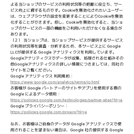
よる当ショップのサービスの利用状況等の把握に役立ち、サー
ビス向上に資するものです。Cookieを無効化されたいユーザー
は、ウェブブラウザの設定を変更することによりCookieを無効
化することができます。但し、Cookieを無効化すると、当ショ
ップのサービスの一部の機能をご利用いただけなくなる場合が
あります。
（２） 当ショップは、当ショップサービスが提供するサービス
の利用状況等を調査・分析するため、本サービス上に Google
LLCが提供する Google アナリティクスを利用しています。
Googleアナリティクスでデータが収集、処理される仕組みその
他Googleアナリティクスの詳しい情報につきましては、同社の
サイトをご覧ください。
Google アナリティクス 利用規約：
https://www.google.com/analytics/terms/jp.html
お客様が Google パートナーのサイトやアプリを使用する際の
Google によるデータ使用：
https://policies.google.com/technologies/partner-sites?hl=ja
Google プライバシーポリシー：
https://policies.google.com/privacy?hl=ja
なお、お客様はご自身のデータが Google アナリティクスで使
用されることを望まない場合は、Google 社の提供する Google