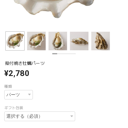
殻付焼き牡蠣パーツ
¥2,780
種類
ギフト包装