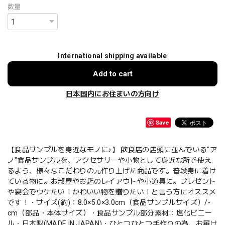
数量
International shipping available
Add to cart
日本国内にお住まいの方向け
Save
【食品サンプルを身近なモノに♪】 飲食店の店頭に並んでいる"ア
ノ"食品サンプルを、アクセサリーや小物として身近な所で使え
るよう、様々なこだわりの元作り上げた商品です。普段身に着け
ている物に。お部屋やお店のレイアウトや小道具に。プレゼント
や宴会でウケたい！かわいい物を贈りたい！と言う方にオススメ
です！・サイズ(約)：8.0×5.0×3.0cm（食品サンプルサイズ）/-
cm（部品・本体サイズ）・食品サンプル部分素材：塩化ビニー
ル・日本製(MADE IN JAPAN)・ひとつひとつ手作りの為、お届け