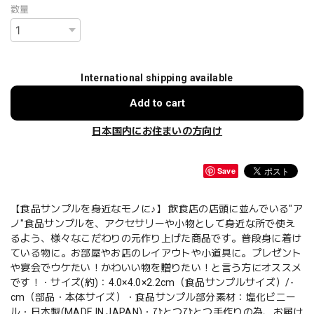
数量
International shipping available
Add to cart
日本国内にお住まいの方向け
Save
【食品サンプルを身近なモノに♪】 飲食店の店頭に並んでいる"ア
ノ"食品サンプルを、アクセサリーや小物として身近な所で使え
るよう、様々なこだわりの元作り上げた商品です。普段身に着け
ている物に。お部屋やお店のレイアウトや小道具に。プレゼント
や宴会でウケたい！かわいい物を贈りたい！と言う方にオススメ
です！・サイズ(約)：4.0×4.0×2.2cm（食品サンプルサイズ）/-
cm（部品・本体サイズ）・食品サンプル部分素材：塩化ビニー
ル・日本製(MADE IN JAPAN)・ひとつひとつ手作りの為、お届け